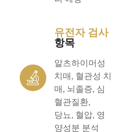
유전자 검사
항목
알츠하이머성
치매, 혈관성 치
매, 뇌졸증, 심
혈관질환,
당뇨, 혈압, 영
양성분 분석