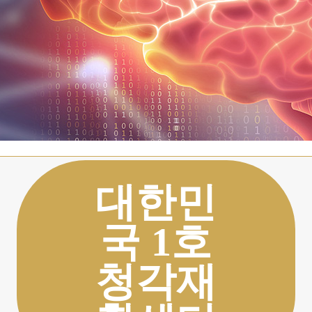
대한민
국 1호
청각재